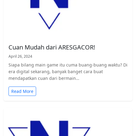
Cuan Mudah dari ARESGACOR!
April 26, 2024
Siapa bilang main game itu cuma buang-buang waktu? Di
era digital sekarang, banyak banget cara buat
mendapatkan cuan dari bermain…
Read More