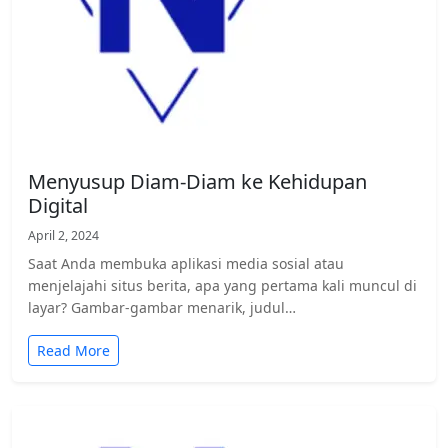
Menyusup Diam-Diam ke Kehidupan
Digital
April 2, 2024
Saat Anda membuka aplikasi media sosial atau
menjelajahi situs berita, apa yang pertama kali muncul di
layar? Gambar-gambar menarik, judul…
Read More