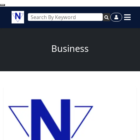
Business