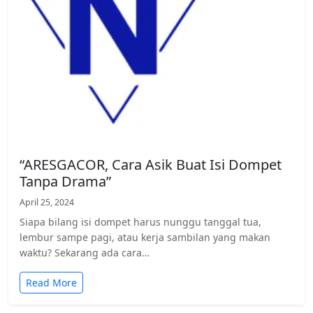
“ARESGACOR, Cara Asik Buat Isi Dompet
Tanpa Drama”
April 25, 2024
Siapa bilang isi dompet harus nunggu tanggal tua,
lembur sampe pagi, atau kerja sambilan yang makan
waktu? Sekarang ada cara…
Read More