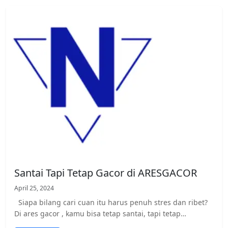
Santai Tapi Tetap Gacor di ARESGACOR
April 25, 2024
Siapa bilang cari cuan itu harus penuh stres dan ribet?
Di ares gacor , kamu bisa tetap santai, tapi tetap…