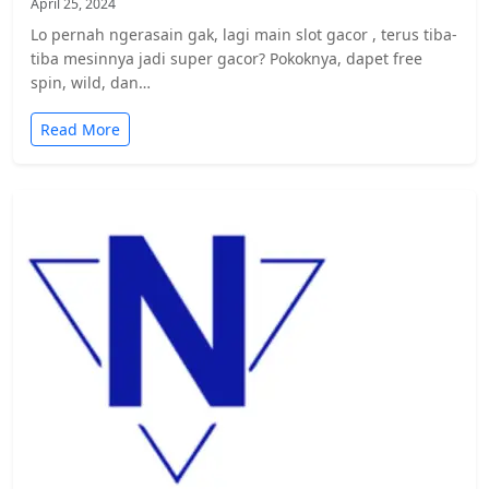
April 25, 2024
Lo pernah ngerasain gak, lagi main slot gacor , terus tiba-
tiba mesinnya jadi super gacor? Pokoknya, dapet free
spin, wild, dan…
Read More