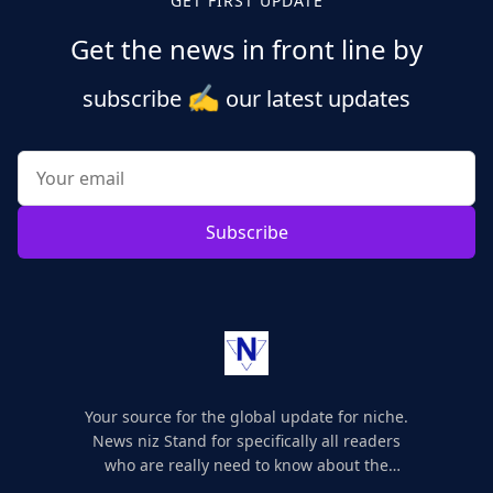
GET FIRST UPDATE
Get the news in front line by
✍️
subscribe
our latest updates
Subscribe
Your source for the global update for niche.
News niz Stand for specifically all readers
who are really need to know about the
world's update and here we are for you..