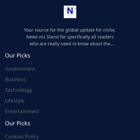
Your source for the global update for niche.
News niz Stand for specifically all readers
who are really need to know about the
world's update and here we are for you..
Our Picks
Government
Business
Technology
Lifestyle
Entertainment
Our Picks
Cookies Policy