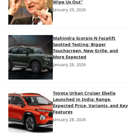
Wipe Us Out”
January 29, 2026
Mahindra Scorpio N Facelift
Spotted Testing: Bigger
Touchscreen, New Grille, and
More Expected
January 28, 2026
Toyota Urban Cruiser Ebella
Launched in India: Range,
Expected Price, Variants, and Key
Features
January 28, 2026