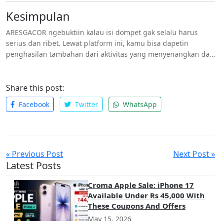
mending sambil main dan cuan. Siapa sangka, hal sesimpel
Kesimpulan
itu bisa bantu kamu atasi tanggal tua?
ARESGACOR ngebuktiin kalau isi dompet gak selalu harus
serius dan ribet. Lewat platform ini, kamu bisa dapetin
penghasilan tambahan dari aktivitas yang menyenangkan dan
fleksibel. Cukup mainin gamenya, ikutin tantangan, dan
hasilnya bisa kamu nikmatin. Buat kamu yang pengen cari
cuan tanpa drama, ARESGACOR adalah pilihan paling asik.
Share this post:
Yuk, langsung coba dan rasain sendiri cuannya!
Facebook
Twitter
WhatsApp
« Previous Post
Next Post »
Latest Posts
Croma Apple Sale: iPhone 17
Available Under Rs 45,000 With
These Coupons And Offers
May 15, 2026