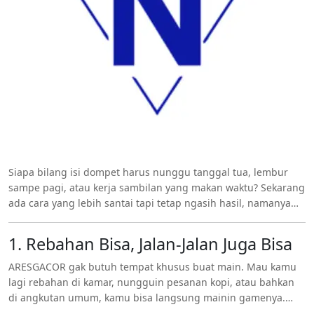
Siapa bilang isi dompet harus nunggu tanggal tua, lembur
sampe pagi, atau kerja sambilan yang makan waktu? Sekarang
ada cara yang lebih santai tapi tetap ngasih hasil, namanya
ares gacor
. Platform ini bukan cuma buat hiburan, tapi juga
jadi tempat banyak orang cari cuan tambahan dengan cara
1. Rebahan Bisa, Jalan-Jalan Juga Bisa
yang fun dan gak bikin stres. Yuk, kita bahas kenapa
ARESGACOR jadi pilihan pas banget buat kamu yang pengen
ARESGACOR gak butuh tempat khusus buat main. Mau kamu
isi dompet tanpa drama!
lagi rebahan di kamar, nungguin pesanan kopi, atau bahkan
di angkutan umum, kamu bisa langsung mainin gamenya.
Yang penting ada HP dan internet, udah cukup. Fleksibel