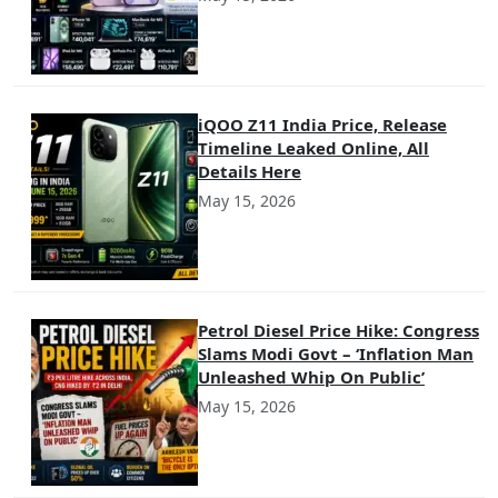
iQOO Z11 India Price, Release
Timeline Leaked Online, All
Details Here
May 15, 2026
Petrol Diesel Price Hike: Congress
Slams Modi Govt – ‘Inflation Man
Unleashed Whip On Public’
May 15, 2026