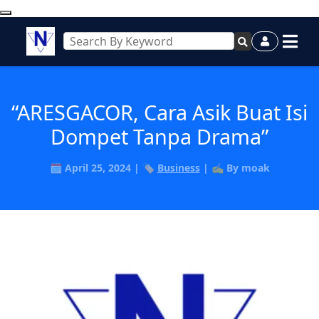
“ARESGACOR, Cara Asik Buat Isi
Dompet Tanpa Drama”
🗓️ April 25, 2024 | 🏷️
Business
| ✍️ By moak