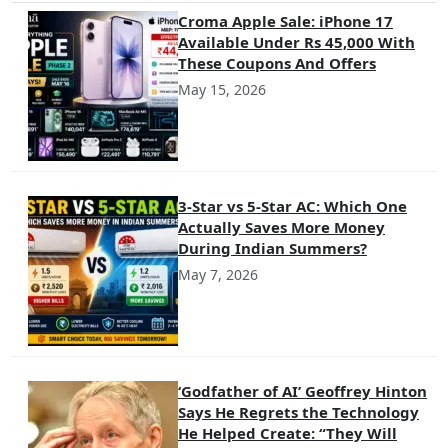
Croma Apple Sale: iPhone 17
Available Under Rs 45,000 With
These Coupons And Offers
May 15, 2026
3-Star vs 5-Star AC: Which One
Actually Saves More Money
During Indian Summers?
May 7, 2026
‘Godfather of AI’ Geoffrey Hinton
Says He Regrets the Technology
He Helped Create: “They Will