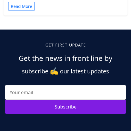
Read More
GET FIRST UPDATE
Get the news in front line by
✍️
subscribe
our latest updates
Subscribe