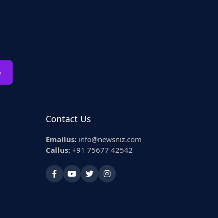
e
Contact Us
Emailus:
info@newsniz.com
Callus:
+91 75677 42542