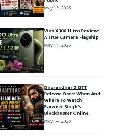
May 15, 2026
Vivo X300 Ultra Review:
A True Camera Flagship
May 14, 2026
Dhurandhar 2 OTT
Release Date: When And
Where To Watch
Ranveer Singh’s
Blockbuster Online
May 14, 2026