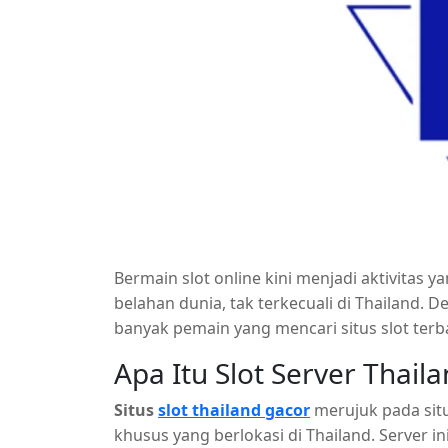
Bermain slot online kini menjadi aktivitas 
belahan dunia, tak terkecuali di Thailand. 
banyak pemain yang mencari situs slot terba
satu pilihan populer adalah
slot server Tha
Apa Itu Slot Server Thail
dan menguntungkan.
Situs
slot thailand gacor
merujuk pada sit
khusus yang berlokasi di Thailand. Server