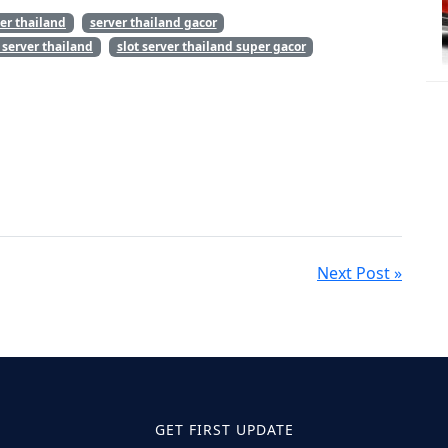
er thailand
server thailand gacor
t server thailand
slot server thailand super gacor
Next Post »
GET FIRST UPDATE