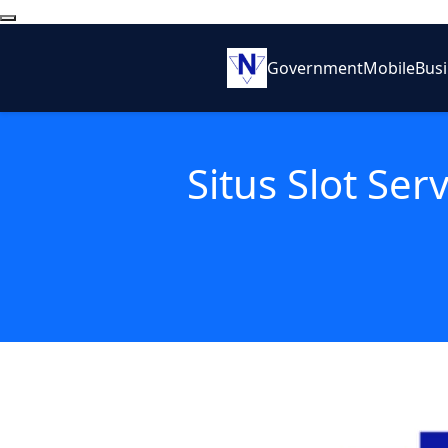
Government
Mobile
Bus
Situs Slot Se