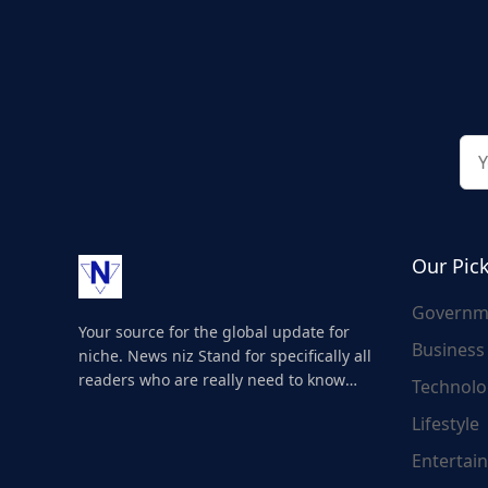
Our Pic
Governm
Your source for the global update for
Business
niche. News niz Stand for specifically all
readers who are really need to know
Technolo
about the world's update and here we
Lifestyle
are for you..
Entertai