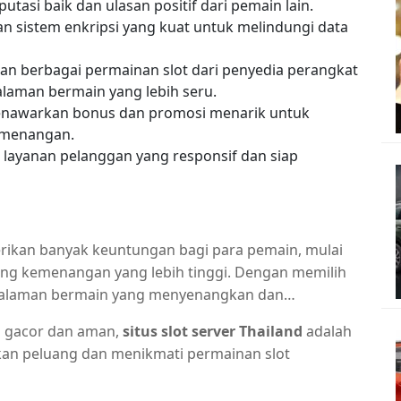
eputasi baik dan ulasan positif dari pemain lain.
an sistem enkripsi yang kuat untuk melindungi data
an berbagai permainan slot dari penyedia perangkat
aman bermain yang lebih seru.
 menawarkan bonus dan promosi menarik untuk
emenangan.
an layanan pelanggan yang responsif dan siap
kan banyak keuntungan bagi para pemain, mulai
luang kemenangan yang lebih tinggi. Dengan memilih
ngalaman bermain yang menyenangkan dan
ih
akun pro Thailand
jika Anda ingin bermain dengan
g gacor dan aman,
situs slot server Thailand
adalah
nda. Temukan juga
link slot Thailand
yang
kan peluang dan menikmati permainan slot
dan cepat ke situs pilihan Anda.