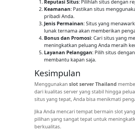
Reputasi Situs
: Pilihlah situs dengan r
Keamanan
: Pastikan situs menggunak
pribadi Anda.
Jenis Permainan
: Situs yang menawark
lunak ternama akan memberikan pengal
Bonus dan Promosi
: Cari situs yang
meningkatkan peluang Anda meraih k
Layanan Pelanggan
: Pilih situs deng
membantu kapan saja.
Kesimpulan
Menggunakan
slot server Thailand
memberi
dari kualitas server yang stabil hingga pe
situs yang tepat, Anda bisa menikmati pe
menguntungkan. Jangan lupa untuk memil
Jika Anda mencari tempat bermain slot yan
serius dan mengoptimalkan kemenangan A
pilihan yang sangat tepat untuk meningkat
terpercaya untuk mendapatkan akses mudah 
berkualitas.