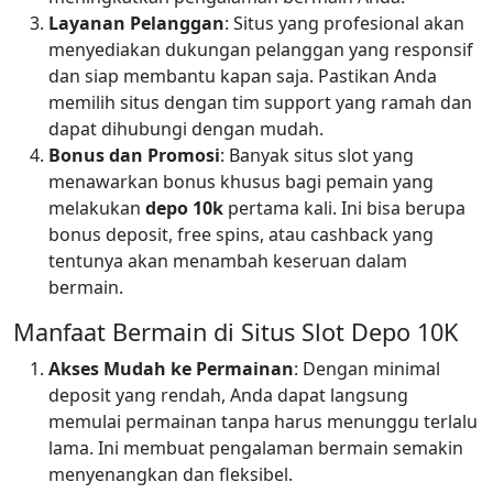
Layanan Pelanggan
: Situs yang profesional akan
menyediakan dukungan pelanggan yang responsif
dan siap membantu kapan saja. Pastikan Anda
memilih situs dengan tim support yang ramah dan
dapat dihubungi dengan mudah.
Bonus dan Promosi
: Banyak situs slot yang
menawarkan bonus khusus bagi pemain yang
melakukan
depo 10k
pertama kali. Ini bisa berupa
bonus deposit, free spins, atau cashback yang
tentunya akan menambah keseruan dalam
bermain.
Manfaat Bermain di Situs Slot Depo 10K
Akses Mudah ke Permainan
: Dengan minimal
deposit yang rendah, Anda dapat langsung
memulai permainan tanpa harus menunggu terlalu
lama. Ini membuat pengalaman bermain semakin
menyenangkan dan fleksibel.