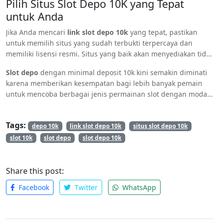
Pilih Situs Slot Depo 10K yang Tepat
untuk Anda
Jika Anda mencari
link slot depo 10k
yang tepat, pastikan
untuk memilih situs yang sudah terbukti terpercaya dan
memiliki lisensi resmi. Situs yang baik akan menyediakan tidak
hanya pilihan deposit yang terjangkau, tetapi juga kualitas
Slot depo
dengan minimal deposit 10k kini semakin diminati
permainan yang memadai serta pengalaman bermain yang
karena memberikan kesempatan bagi lebih banyak pemain
aman dan menyenangkan.
untuk mencoba berbagai jenis permainan slot dengan modal
kecil. Jangan lupa untuk selalu memeriksa ulasan dan
feedback dari pemain lain sebelum memilih situs yang akan
Tags:
Anda gunakan.
depo 10k
link slot depo 10k
situs slot depo 10k
slot 10k
slot depo
slot depo 10k
Share this post:
Facebook
Twitter
WhatsApp