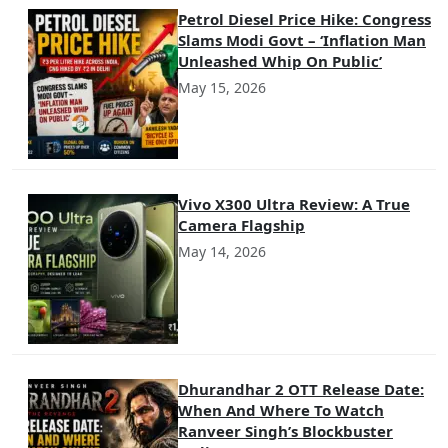
Petrol Diesel Price Hike: Congress
Slams Modi Govt – ‘Inflation Man
Unleashed Whip On Public’
May 15, 2026
Vivo X300 Ultra Review: A True
Camera Flagship
May 14, 2026
Dhurandhar 2 OTT Release Date:
When And Where To Watch
Ranveer Singh’s Blockbuster