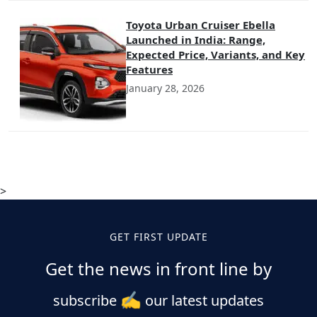
Toyota Urban Cruiser Ebella
Launched in India: Range,
Expected Price, Variants, and Key
Features
January 28, 2026
>
GET FIRST UPDATE
Get the news in front line by
✍️
subscribe
our latest updates