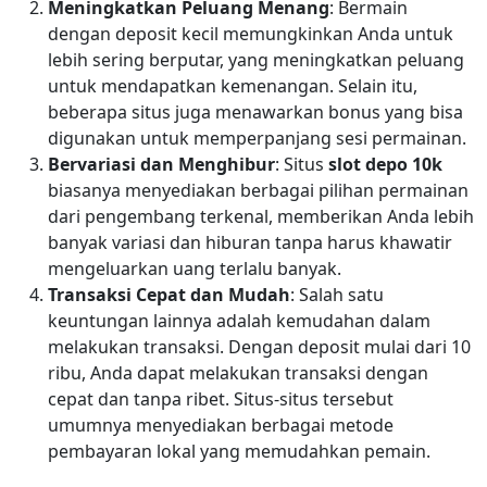
Meningkatkan Peluang Menang
: Bermain
dengan deposit kecil memungkinkan Anda untuk
lebih sering berputar, yang meningkatkan peluang
untuk mendapatkan kemenangan. Selain itu,
beberapa situs juga menawarkan bonus yang bisa
digunakan untuk memperpanjang sesi permainan.
Bervariasi dan Menghibur
: Situs
slot depo 10k
biasanya menyediakan berbagai pilihan permainan
dari pengembang terkenal, memberikan Anda lebih
banyak variasi dan hiburan tanpa harus khawatir
mengeluarkan uang terlalu banyak.
Transaksi Cepat dan Mudah
: Salah satu
keuntungan lainnya adalah kemudahan dalam
melakukan transaksi. Dengan deposit mulai dari 10
ribu, Anda dapat melakukan transaksi dengan
cepat dan tanpa ribet. Situs-situs tersebut
umumnya menyediakan berbagai metode
pembayaran lokal yang memudahkan pemain.