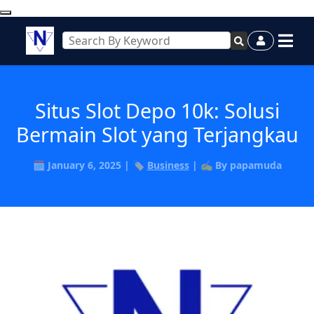
Situs Slot Depo 10k: Solusi
Bermain Slot yang Terjangkau
🗓️ January 6, 2025 | 🏷️
Business
| ✍️ By papamuda