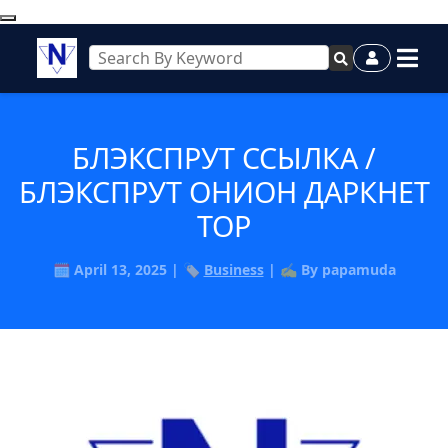
БЛЭКСПРУТ ССЫЛКА /
БЛЭКСПРУТ ОНИОН ДАРКНЕТ
ТОР
🗓️ April 13, 2025 | 🏷️
Business
| ✍️ By papamuda