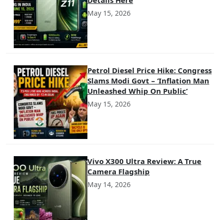
May 15, 2026
Petrol Diesel Price Hike: Congress
Slams Modi Govt – ‘Inflation Man
Unleashed Whip On Public’
May 15, 2026
Vivo X300 Ultra Review: A True
Camera Flagship
May 14, 2026