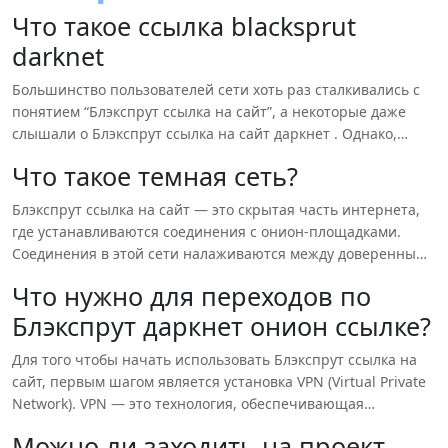
Что такое ссылка blacksprut
darknet
Большинство пользователей сети хоть раз сталкивались с
понятием “Блэкспрут ссылка на сайт”, а некоторые даже
слышали о Блэкспрут ссылка на сайт даркнет . Однако,
знания большинства о темной сети ограничиваются
Что такое темная сеть?
слухами и мифами. Когда же возникает желание
попробовать проникнуть в этот неизведанный мир,
Блэкспрут ссылка на сайт — это скрытая часть интернета,
пользователи начинают искать способы доступа к
где устанавливаются соединения с онион-площадками.
Блэкспрут даркнет ссылка. Давайте разберемся, что такое
Соединения в этой сети налаживаются между доверенными
Блэкспрут ссылка на сайт и как в нее попасть, а также
узлами с использованием нестандартных портов и
рассмотрим процесс перехода на один из проектов, а
Что нужно для переходов по
протоколов. Одним из главных отличий темной сети от
именно, mega даркнет , ссылка на которую будет
Блэкспрут даркнет онион ссылке?
обычной является обеспечение анонимности для каждого
предоставлена далее
пользователя. Здесь пользователи могут общаться, не
Для того чтобы начать использовать Блэкспрут ссылка на
беспокоясь о том, что их активности могут быть отслежены.
сайт, первым шагом является установка VPN (Virtual Private
Network). VPN — это технология, обеспечивающая
безопасное соединение между вашим устройством и сетью.
Можно ли заходить на проект
Она позволяет вам обходить блокировки сайтов и сервисов,