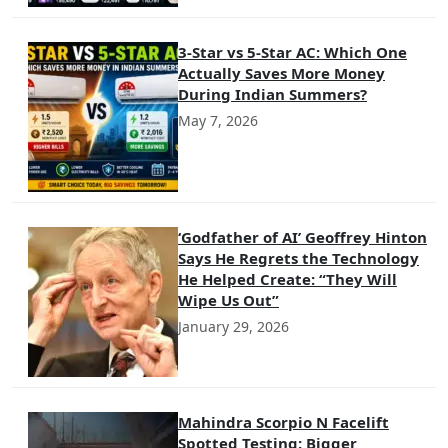
3-Star vs 5-Star AC: Which One
Actually Saves More Money
During Indian Summers?
May 7, 2026
‘Godfather of AI’ Geoffrey Hinton
Says He Regrets the Technology
He Helped Create: “They Will
Wipe Us Out”
January 29, 2026
Mahindra Scorpio N Facelift
Spotted Testing: Bigger