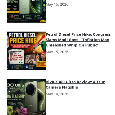
May 15, 2026
Petrol Diesel Price Hike: Congress
Slams Modi Govt – ‘Inflation Man
Unleashed Whip On Public’
May 15, 2026
Vivo X300 Ultra Review: A True
Camera Flagship
May 14, 2026