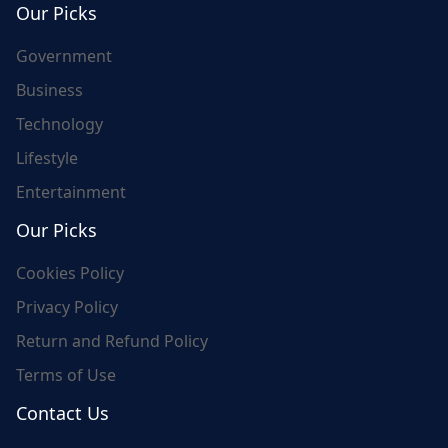
Our Picks
Government
Business
Technology
Lifestyle
Entertainment
Our Picks
Cookies Policy
Privacy Policy
Return and Refund Policy
Terms of Use
Contact Us