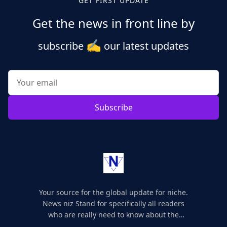
GET FIRST UPDATE
Get the news in front line by
✍️
subscribe
our latest updates
Subscribe
Your source for the global update for niche.
News niz Stand for specifically all readers
who are really need to know about the
world's update and here we are for you..