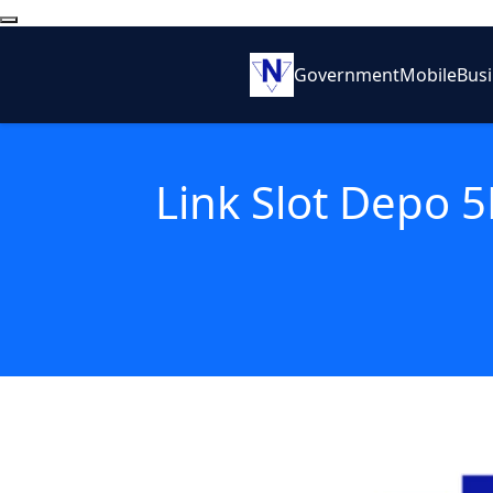
Government
Mobile
Bus
Link Slot Depo 