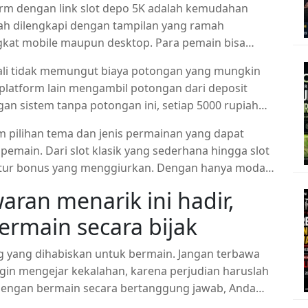
orm dengan link slot depo 5K adalah kemudahan
emenangkan hadiah-hadiah menarik.
udah dilengkapi dengan tampilan yang ramah
gkat mobile maupun desktop. Para pemain bisa
deposit tanpa menghadapi banyak kendala. Proses
g kali tidak memungut biaya potongan yang mungkin
 memungkinkan pemain untuk segera terjun ke dalam
latform lain mengambil potongan dari deposit
n sistem tanpa potongan ini, setiap 5000 rupiah
n untuk bermain. Ini adalah keuntungan besar yang
 pilihan tema dan jenis permainan yang dapat
rutama bagi mereka yang hanya ingin bermain untuk
pemain. Dari slot klasik yang sederhana hingga slot
itur bonus yang menggiurkan. Dengan hanya modal
permainan dan melihat mana yang paling cocok
ran menarik ini hadir,
empatan emas untuk mengeksplor lebih banyak tanpa
ermain secara bijak
g yang dihabiskan untuk bermain. Jangan terbawa
gin mengejar kekalahan, karena perjudian haruslah
Dengan bermain secara bertanggung jawab, Anda
ngelola risiko yang ada.