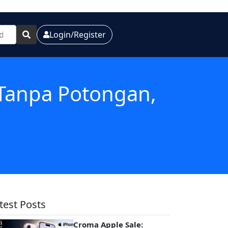
Login/Register
 Tanpa Potongan,
test Posts
Croma Apple Sale: