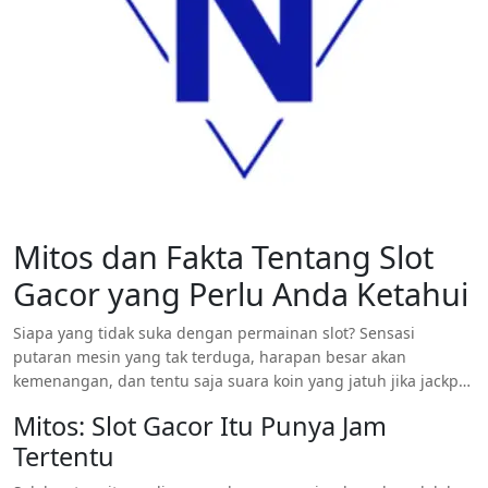
Mitos dan Fakta Tentang Slot
Gacor yang Perlu Anda Ketahui
Siapa yang tidak suka dengan permainan slot? Sensasi
putaran mesin yang tak terduga, harapan besar akan
kemenangan, dan tentu saja suara koin yang jatuh jika jackpot
tiba-tiba datang. Namun, di balik popularitas permainan slot,
Mitos: Slot Gacor Itu Punya Jam
ada banyak
judi slot online
mitos dan fakta yang sering kali
Tertentu
membingungkan para pemain. Apakah benar ada
slot gacor
?
Dan bagaimana cara kita bisa menemukan
slot gacor hari ini
?