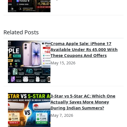
Related Posts
Croma Apple Sale: iPhone 17
Available Under Rs 45,000 With
These Coupons And Offers
May 15, 2026
3-Star vs 5-Star AC: Which One
Actually Saves More Money
During Indian Summers?
May 7, 2026