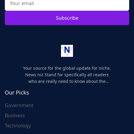
Subscribe
Your source for the global update for niche.
News niz Stand for specifically all readers
who are really need to know about the
world's update and here we are for you..
Our Picks
Government
Business
Technology